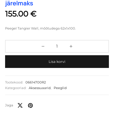
155.00
€
Peegel Tangier Wall, mõõtudega 62x1x100.
Lisa korvi
Tootekood:
06614700R2
Kategooriad:
Aksessuaarid
,
Peeglid
Jaga