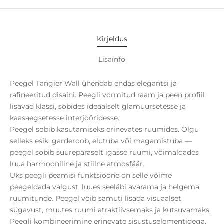
Kirjeldus
Lisainfo
Peegel Tangier Wall ühendab endas elegantsi ja
rafineeritud disaini. Peegli vormitud raam ja peen profiil
lisavad klassi, sobides ideaalselt glamuursetesse ja
kaasaegsetesse interjööridesse.
Peegel sobib kasutamiseks erinevates ruumides. Olgu
selleks esik, garderoob, elutuba või magamistuba —
peegel sobib suurepäraselt igasse ruumi, võimaldades
luua harmooniline ja stiilne atmosfäär.
Üks peegli peamisi funktsioone on selle võime
peegeldada valgust, luues seeläbi avarama ja helgema
ruumitunde. Peegel võib samuti lisada visuaalset
sügavust, muutes ruumi atraktiivsemaks ja kutsuvamaks.
Peegli kombineerimine erinevate sisustuselementidega,