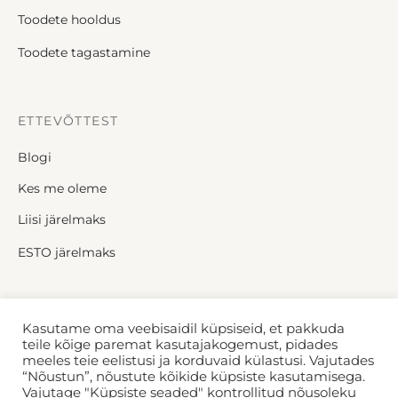
Toodete hooldus
Toodete tagastamine
ETTEVÕTTEST
Blogi
Kes me oleme
Liisi järelmaks
ESTO järelmaks
JÄLGI MEID
Kasutame oma veebisaidil küpsiseid, et pakkuda
teile kõige paremat kasutajakogemust, pidades
Facebook
Instagram
meeles teie eelistusi ja korduvaid külastusi. Vajutades
“Nõustun”, nõustute kõikide küpsiste kasutamisega.
Vajutage "Küpsiste seaded" kontrollitud nõusoleku